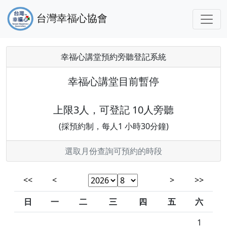
台灣幸福心協會
幸福心講堂預約旁聽登記系統
幸福心講堂目前暫停
上限3人，可登記 10人旁聽
(採預約制，每人1 小時30分鐘)
選取月份查詢可預約的時段
<<
<
>
>>
日
一
二
三
四
五
六
1