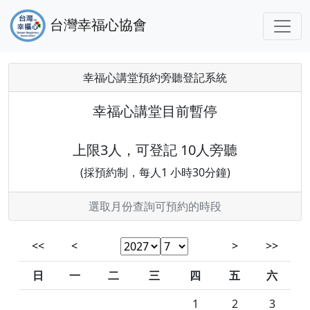
台灣幸福心協會
幸福心講堂預約旁聽登記系統
幸福心講堂目前暫停
上限3人，可登記 10人旁聽
(採預約制，每人1 小時30分鐘)
選取月份查詢可預約的時段
<<
<
>
>>
日
一
二
三
四
五
六
1
2
3